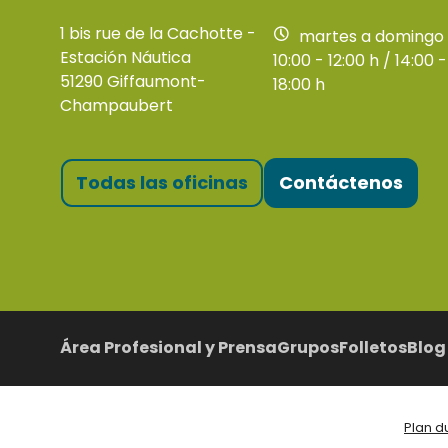
1 bis rue de la Cachotte -
martes a domingo
Estación Náutica
10:00 - 12:00 h / 14:00 -
51290 Giffaumont-
18:00 h
Champaubert
Todas las oficinas
Contáctenos
Área Profesional y Prensa
Grupos
Folletos
Blog
Plan du