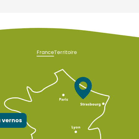
France
Territoire
 vernos