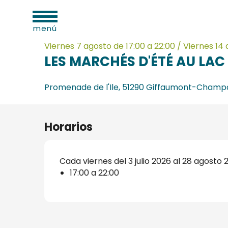
dades
Aller
Inicio
LES MARCHÉS D'ÉTÉ AU LAC DU DER
as
au
menú
contenu
principal
Viernes 7 agosto de 17:00 a 22:00 / Viernes 14 a
LES MARCHÉS D'ÉTÉ AU LAC
Promenade de l'Ile, 51290 Giffaumont-Champ
os
s
Horarios
Cada viernes del 3 julio 2026 al 28 agosto 
17:00 a 22:00
s
onio