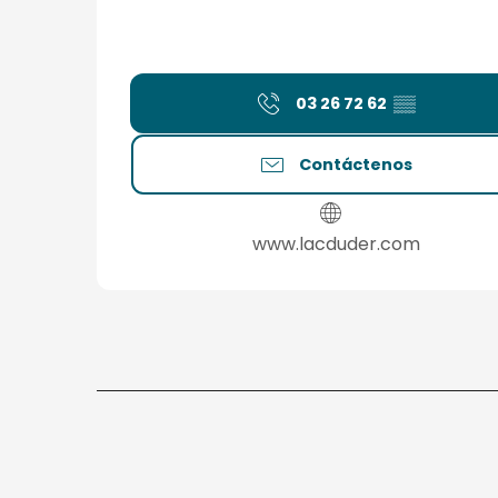
03 26 72 62
▒▒
Contáctenos
www.lacduder.com