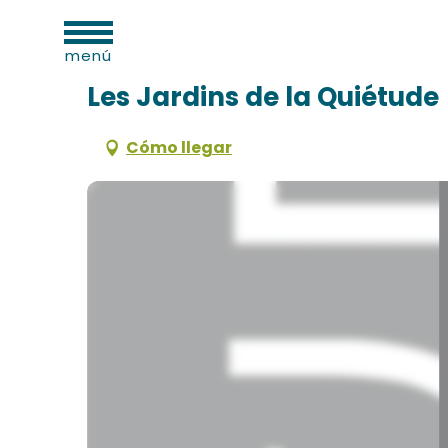
dades
Aller
Inicio
Les Jardins de la Quiétude
as
au
menú
contenu
principal
Les Jardins de la Quiétude
Cómo llegar
os
s
s
onio