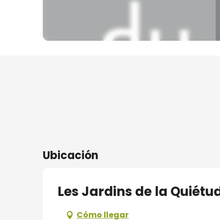
ros
s
nía
Ubicación
Les Jardins de la Quiétu
Cómo llegar