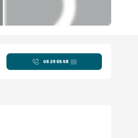
Horarios y datos de con
06 29 65 58
▒▒