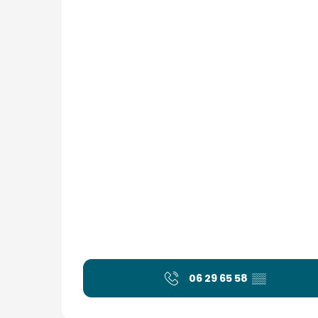
06 29 65 58
▒▒