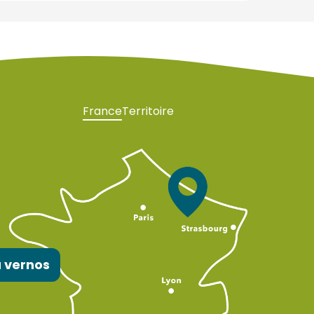
France
Territoire
 vernos