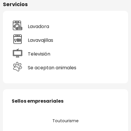
Servicios
Lavadora
Lavavajillas
Televisión
Se aceptan animales
Oferta de prestaciones
Sellos empresariales
Sellos empresariales
Toutourisme