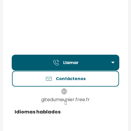
Llamar
Contáctenos
gitedumeunier.free.fr
Idiomas hablados
Idiomas hablados