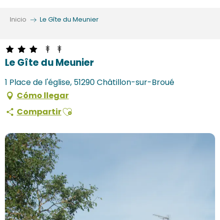
Aller
au
Inicio
Le Gîte du Meunier
contenu
principal
Le Gîte du Meunier
1 Place de l'église, 51290 Châtillon-sur-Broué
Cómo llegar
Ajouter aux favoris
Compartir