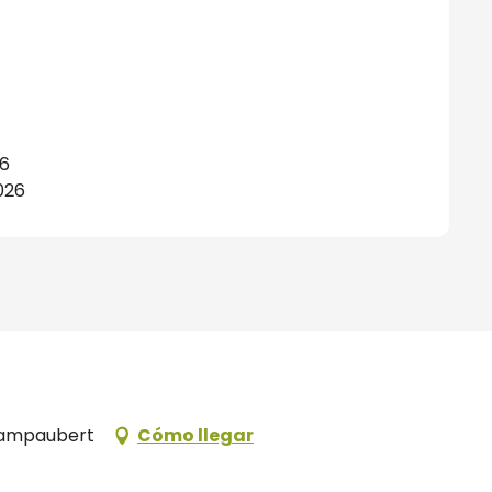
26
026
hampaubert
Cómo llegar