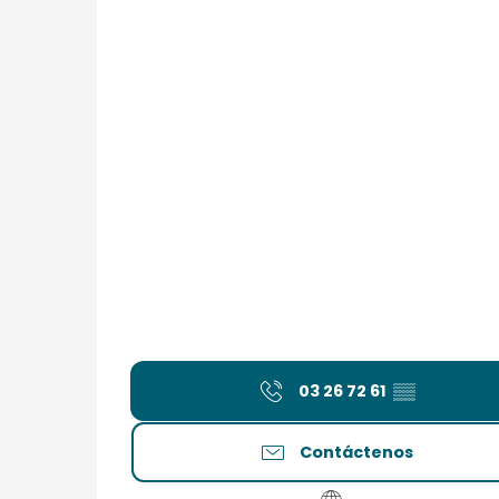
03 26 72 61
▒▒
Contáctenos