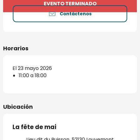
Horarios y datos de contacto
EVENTO TERMINADO
Contáctenos
Horarios
El 23 mayo 2026
11:00 a 18:00
Ubicación
La fête de mai
Lieu dit du Buisson, 52130 Louvemont