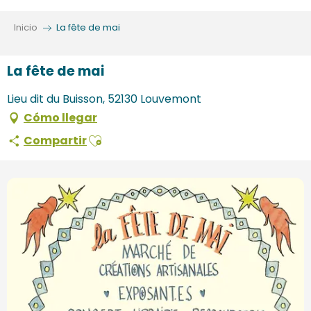
Aller
au
Inicio
La fête de mai
contenu
principal
La fête de mai
Lieu dit du Buisson, 52130 Louvemont
Cómo llegar
Ajouter aux favoris
Compartir