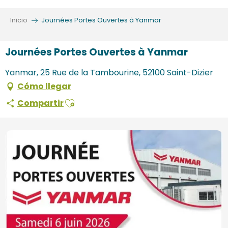
Aller
au
Inicio
Journées Portes Ouvertes à Yanmar
contenu
principal
Journées Portes Ouvertes à Yanmar
Yanmar, 25 Rue de la Tambourine, 52100 Saint-Dizier
Cómo llegar
Ajouter aux favoris
Compartir