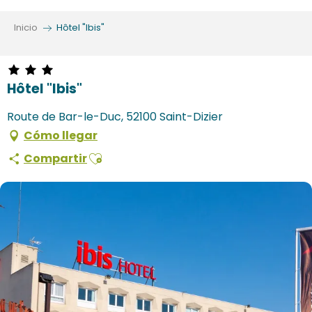
Aller
au
Inicio
Hôtel "Ibis"
contenu
principal
Hôtel "Ibis"
Route de Bar-le-Duc, 52100 Saint-Dizier
Cómo llegar
Ajouter aux favoris
Compartir