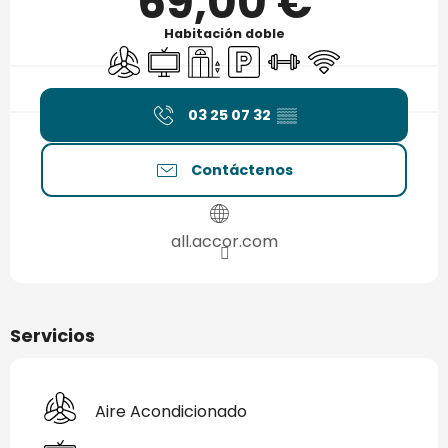
69,00 €
Habitación doble
Aire Acondicionado
Televisión
Ascensor
Aparcamiento
Polideportivo
Wifi
03 25 07 32
▒▒
Contáctenos
all.accor.com
Servicios
Aire Acondicionado