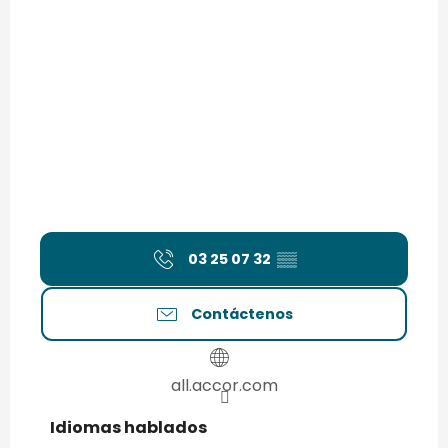
03 25 07 32
▒▒
Contáctenos
all.accor.com
Idiomas hablados
Idiomas hablados