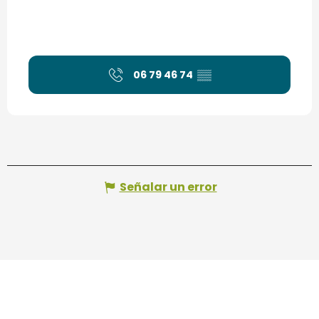
06 79 46 74
▒▒
Señalar un error