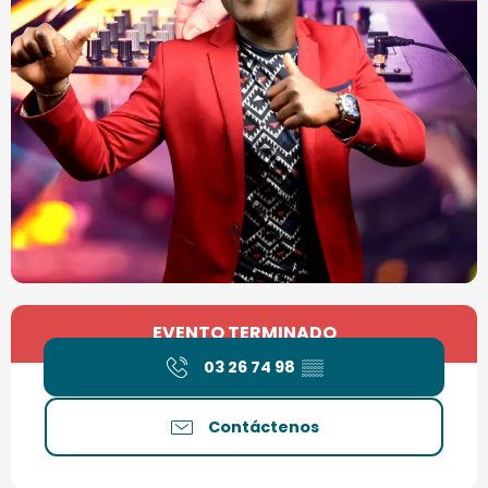
Horarios y datos de contacto
EVENTO TERMINADO
03 26 74 98
▒▒
Contáctenos