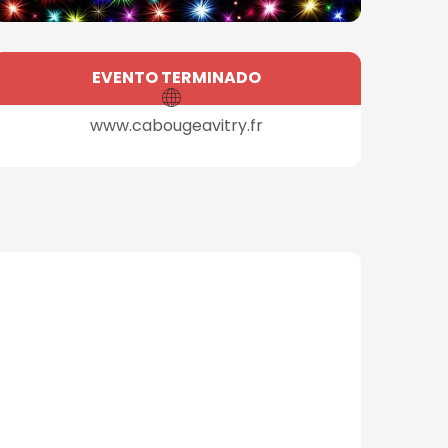
Horarios y datos de con
EVENTO TERMINADO
www.cabougeavitry.fr