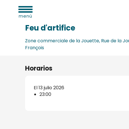
dades
Aller
Inicio
Feu d'artifice
as
au
menú
contenu
principal
Feu d'artifice
Zone commerciale de la Jouette, Rue de la Jou
François
os
s
Horarios
El 13 julio 2026
23:00
s
onio