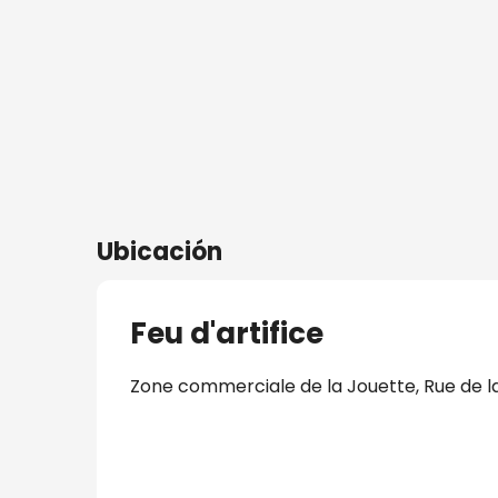
ros
s
nía
Ubicación
Feu d'artifice
Zone commerciale de la Jouette, Rue de la