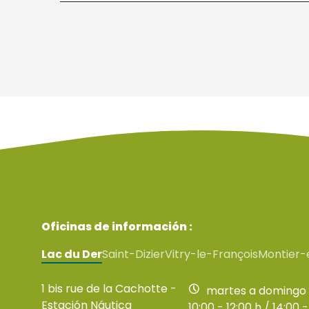
Oficinas de información :
Lac du Der
Saint-Dizier
Vitry-le-François
Montier-
1 bis rue de la Cachotte -
martes a domingo
Estación Náutica
10:00 - 12:00 h / 14:00 -