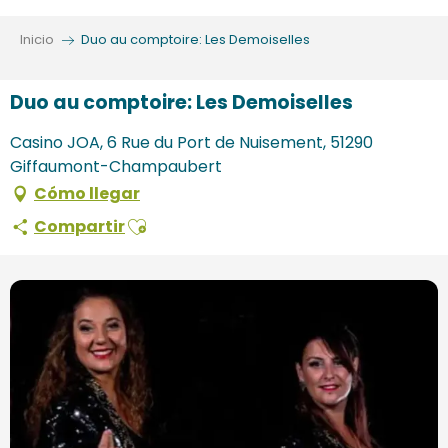
Aller
au
Inicio
Duo au comptoire: Les Demoiselles
contenu
principal
Duo au comptoire: Les Demoiselles
Casino JOA, 6 Rue du Port de Nuisement, 51290
Giffaumont-Champaubert
Cómo llegar
Ajouter aux favoris
Compartir