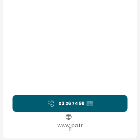
03 26 74 98
▒▒
www.joa.fr