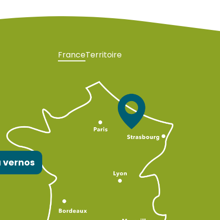
France
Territoire
 vernos