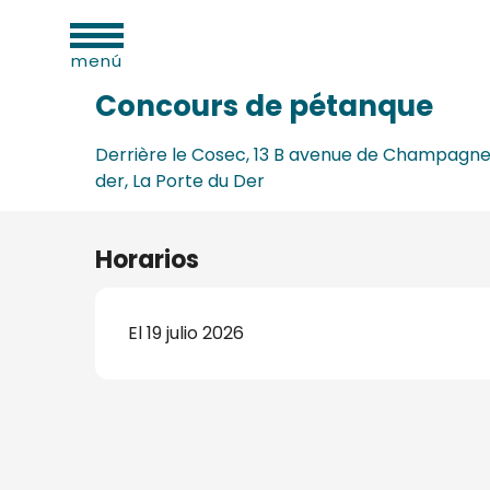
dades
Aller
Inicio
Concours de pétanque
as
au
menú
contenu
principal
Concours de pétanque
Derrière le Cosec, 13 B avenue de Champagne
der, La Porte du Der
os
s
Horarios
El 19 julio 2026
s
onio