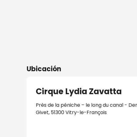
ros
s
nía
Ubicación
Cirque Lydia Zavatta
Près de la péniche – le long du canal - De
Givet, 51300 Vitry-le-François