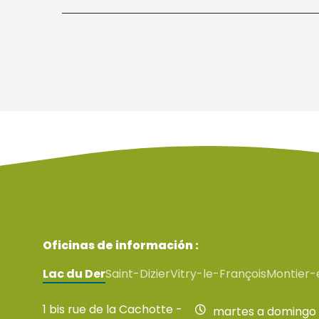
Oficinas de información :
Lac du Der
Saint-Dizier
Vitry-le-François
Montier-
1 bis rue de la Cachotte -
martes a domingo