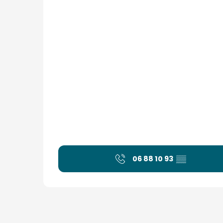
06 88 10 93
▒▒