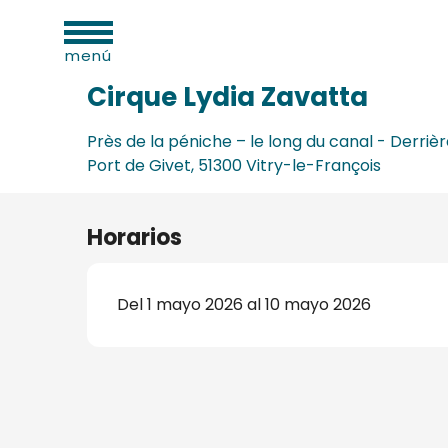
dades
Aller
Inicio
Cirque Lydia Zavatta
as
au
menú
contenu
principal
Cirque Lydia Zavatta
Près de la péniche – le long du canal - Derriè
Port de Givet, 51300 Vitry-le-François
os
s
Horarios
Del 1 mayo 2026 al 10 mayo 2026
s
onio