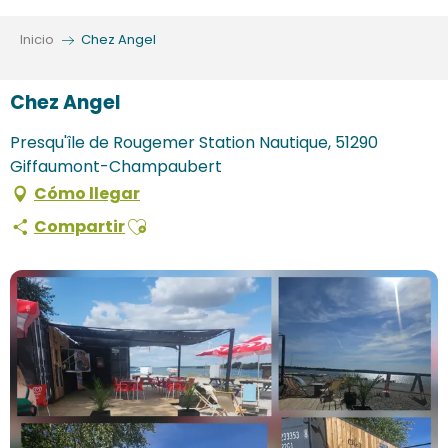
Aller
au
Inicio
Chez Angel
contenu
principal
Chez Angel
Presqu'île de Rougemer Station Nautique, 51290
Giffaumont-Champaubert
Cómo llegar
Ajouter aux favoris
Compartir