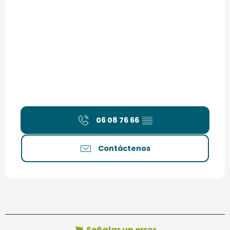
06 08 76 66
▒▒
Contáctenos
Señalar un error