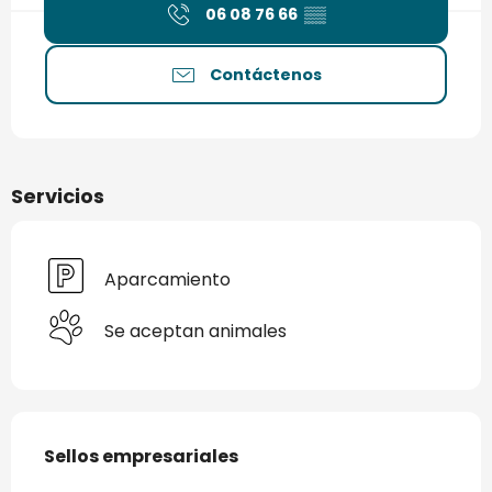
06 08 76 66
▒▒
Contáctenos
Servicios
Aparcamiento
Se aceptan animales
Oferta de prestaciones
Sellos empresariales
Sellos empresariales