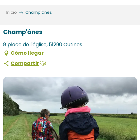
Aller
au
Inicio
Champ'ânes
contenu
principal
Champ'ânes
8 place de l'église, 51290 Outines
Cómo llegar
Ajouter aux favoris
Compartir