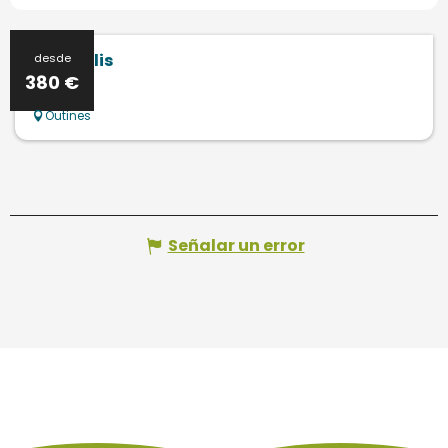
Le Courlis
desde
380
€
Outines
Señalar un error