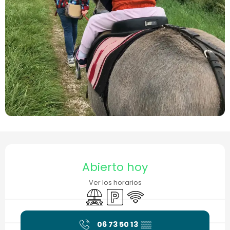
Horarios y datos de contacto
Abierto hoy
Ver los horarios
Zona de picnic
Aparcamiento
Wifi
06 73 50 13
▒▒