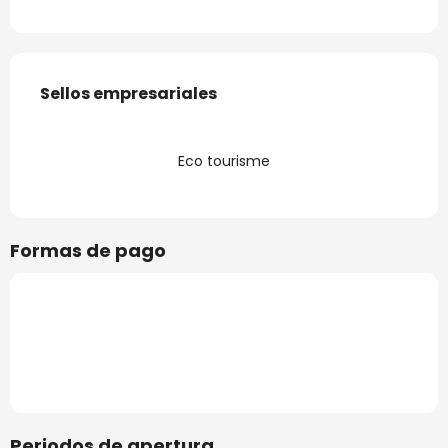
Oferta de prestaciones
Sellos empresariales
Sellos empresariales
Eco tourisme
Formas de pago
Periodos de apertura