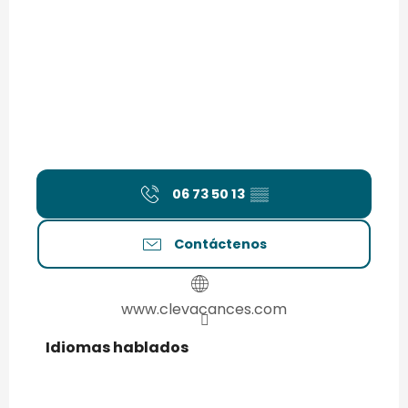
06 73 50 13
▒▒
Contáctenos
www.clevacances.com
Idiomas hablados
Idiomas hablados