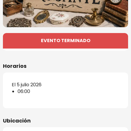
Horarios y datos de contacto
EVENTO TERMINADO
Horarios
El 5 julio 2026
06:00
Ubicación