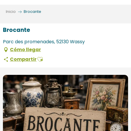
Aller
au
Inicio
Brocante
contenu
principal
Brocante
Parc des promenades, 52130 Wassy
Cómo llegar
Ajouter aux favoris
Compartir