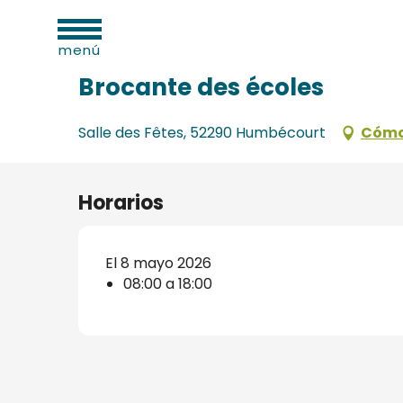
dades
Aller
Inicio
Brocante des écoles
as
au
menú
contenu
principal
Brocante des écoles
Salle des Fêtes, 52290 Humbécourt
Cómo
os
s
Horarios
El 8 mayo 2026
08:00 a 18:00
s
onio