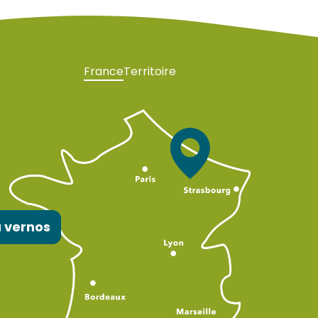
France
Territoire
 vernos