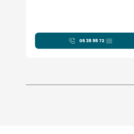
06 38 98 72
▒▒