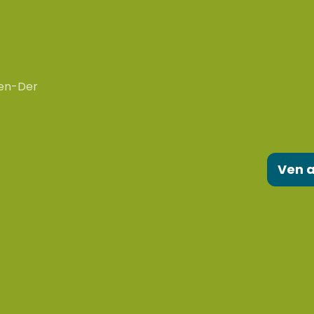
en-Der
Ven a