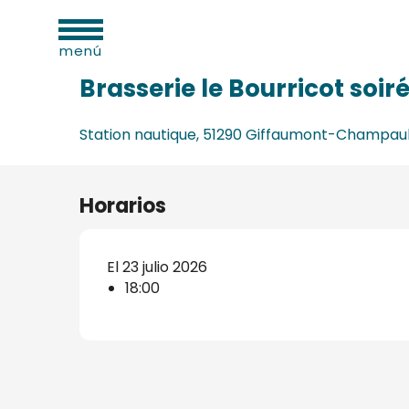
dades
Aller
Inicio
Brasserie le Bourricot soirée Karaoké DJ BUZZ
as
au
menú
contenu
principal
Brasserie le Bourricot soi
Station nautique, 51290 Giffaumont-Champau
os
s
Horarios
El 23 julio 2026
18:00
s
onio