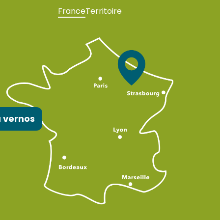
France
Territoire
 vernos