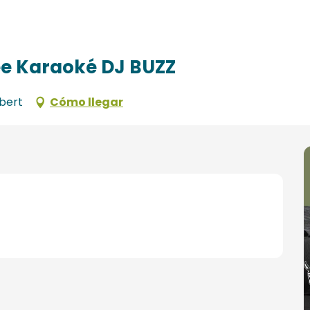
rée Karaoké DJ BUZZ
bert
Cómo llegar