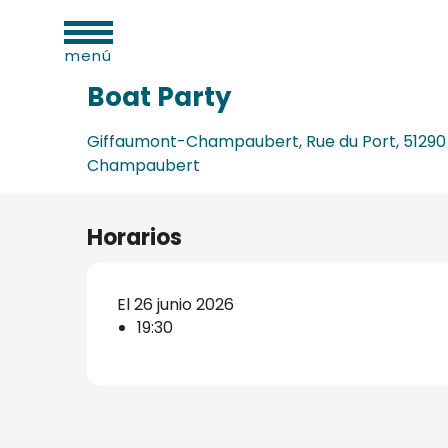
dades
Aller
Inicio
Boat Party
as
au
menú
contenu
principal
Boat Party
Giffaumont-Champaubert, Rue du Port, 51290
Champaubert
os
s
Horarios
El 26 junio 2026
19:30
s
onio