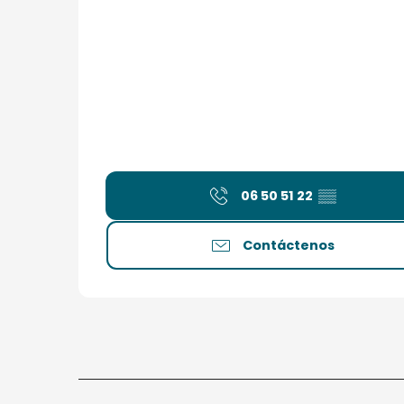
06 50 51 22
▒▒
Contáctenos