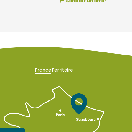
Señalar un error
France
Territoire