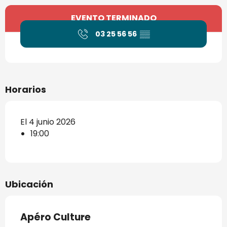
Horarios y datos de contacto
EVENTO TERMINADO
03 25 56 56
▒▒
Horarios
El 4 junio 2026
19:00
Ubicación
Apéro Culture