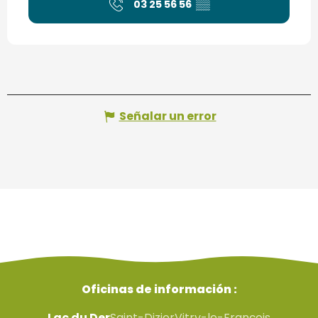
03 25 56 56
▒▒
Señalar un error
Oficinas de información :
Lac du Der
Saint-Dizier
Vitry-le-François