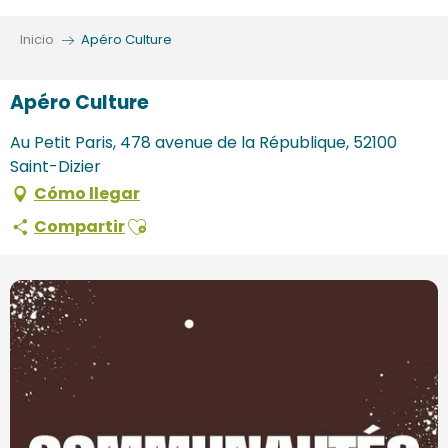
Aller
au
Inicio
Apéro Culture
contenu
principal
Apéro Culture
Au Petit Paris, 478 avenue de la République, 52100
Saint-Dizier
Cómo llegar
Ajouter aux favoris
Compartir