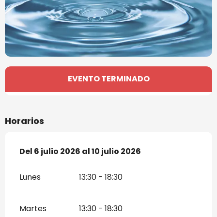
Horarios y datos de contacto
EVENTO TERMINADO
Horarios
Del
Del
6 julio 2026
6 julio 2026
al
al
10 julio 2026
10 julio 2026
Lunes
13:30 - 18:30
Martes
13:30 - 18:30