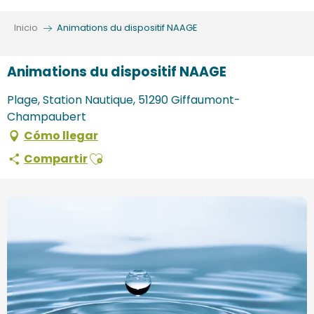
Aller
au
Inicio
Animations du dispositif NAAGE
contenu
principal
Animations du dispositif NAAGE
Plage, Station Nautique, 51290 Giffaumont-
Champaubert
Cómo llegar
Ajouter aux favoris
Compartir