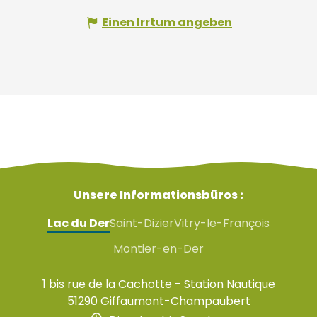
Einen Irrtum angeben
Unsere Informationsbüros :
Lac du Der
Saint-Dizier
Vitry-le-François
Montier-en-Der
1 bis rue de la Cachotte - Station Nautique
51290 Giffaumont-Champaubert