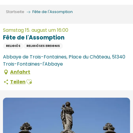
Aller
au
Startseite
Fête de l'Assomption
contenu
principal
Samstag 15. august um 16:00
Fête de l'Assomption
RELIGIÖS
RELIGIÖSES EREIGNIS
Abbaye de Trois-Fontaines, Place du Château, 51340
Trois-Fontaines-l'Abbaye
Anfahrt
Ajouter aux favoris
Teilen