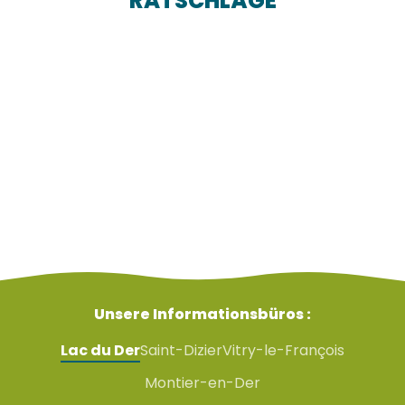
RATSCHLÄGE
Die besten Orte, um Vögel zu beobachten
Anweisungen und Vorschriften
Die Ausrüstung, um Vögel gut zu sehen
Unsere Informationsbüros :
Lac du Der
Saint-Dizier
Vitry-le-François
Montier-en-Der