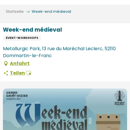
Aller
au
Startseite
Week-end médieval
contenu
principal
Week-end médieval
EVENT-WORKSHOPS
Metallurgic Park, 13 rue du Maréchal Leclerc, 52110
Dommartin-le-Franc
Anfahrt
Ajouter aux favoris
Teilen