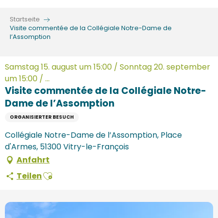
Aller
au
Startseite
contenu
Visite commentée de la Collégiale Notre-Dame de
l’Assomption
principal
Samstag 15. august um 15:00 / Sonntag 20. september
um 15:00 / ...
Visite commentée de la Collégiale Notre-
Dame de l’Assomption
ORGANISIERTER BESUCH
Collégiale Notre-Dame de l’Assomption, Place
d'Armes, 51300 Vitry-le-François
Anfahrt
Ajouter aux favoris
Teilen