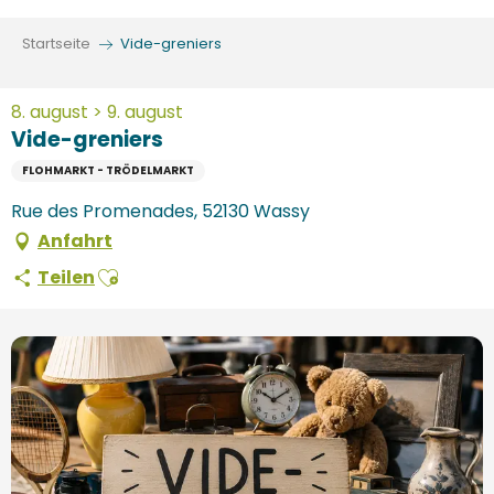
Aller
au
Startseite
Vide-greniers
contenu
principal
8. august > 9. august
Vide-greniers
FLOHMARKT - TRÖDELMARKT
Rue des Promenades, 52130 Wassy
Anfahrt
Ajouter aux favoris
Teilen