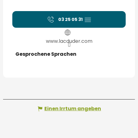
03 25 05 31
▒▒
www.lacduder.com
Gesprochene Sprachen
Gesprochene Sprachen
Einen Irrtum angeben