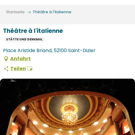
Aller
au
Startseite
Théâtre à l'italienne
contenu
principal
Théâtre à l'italienne
STÄTTE UND DENKMAL
Place Aristide Briand, 52100 Saint-Dizier
Anfahrt
Ajouter aux favoris
Teilen