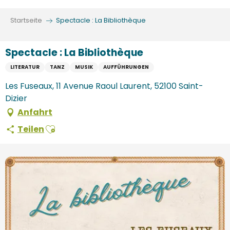
Aller
au
Startseite
Spectacle : La Bibliothèque
contenu
principal
Spectacle : La Bibliothèque
LITERATUR
TANZ
MUSIK
AUFFÜHRUNGEN
Les Fuseaux, 11 Avenue Raoul Laurent, 52100 Saint-
Dizier
Anfahrt
Ajouter aux favoris
Teilen