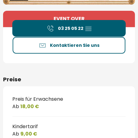
Öffnungszeiten & Kontaktdaten
EVENT OVER
03 25 05 22
▒▒
Kontaktieren Sie uns
Preise
Preis für Erwachsene
Ab
18,00 €
Kindertarif
Ab
9,00 €