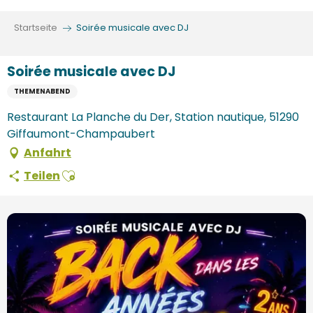
Aller
au
Startseite
Soirée musicale avec DJ
contenu
principal
Soirée musicale avec DJ
THEMENABEND
Restaurant La Planche du Der, Station nautique, 51290
Giffaumont-Champaubert
Anfahrt
Ajouter aux favoris
Teilen