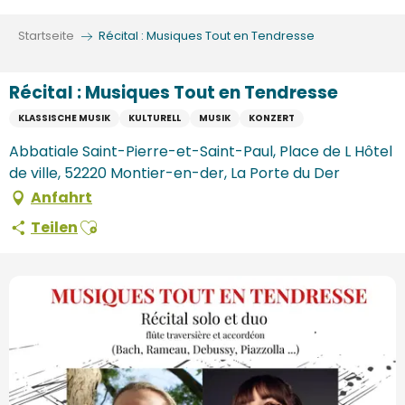
Aller
au
Startseite
Récital : Musiques Tout en Tendresse
contenu
principal
Récital : Musiques Tout en Tendresse
KLASSISCHE MUSIK
KULTURELL
MUSIK
KONZERT
Abbatiale Saint-Pierre-et-Saint-Paul, Place de L Hôtel
de ville, 52220 Montier-en-der, La Porte du Der
Anfahrt
Ajouter aux favoris
Teilen