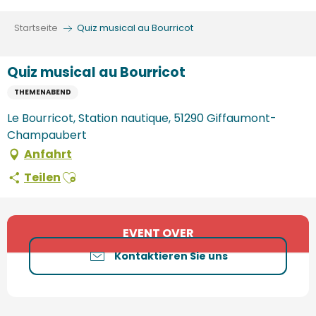
Aller
au
Startseite
Quiz musical au Bourricot
contenu
principal
Quiz musical au Bourricot
THEMENABEND
Le Bourricot, Station nautique, 51290 Giffaumont-
Champaubert
Anfahrt
Ajouter aux favoris
Teilen
Öffnungszeiten & Kontaktdaten
EVENT OVER
Kontaktieren Sie uns