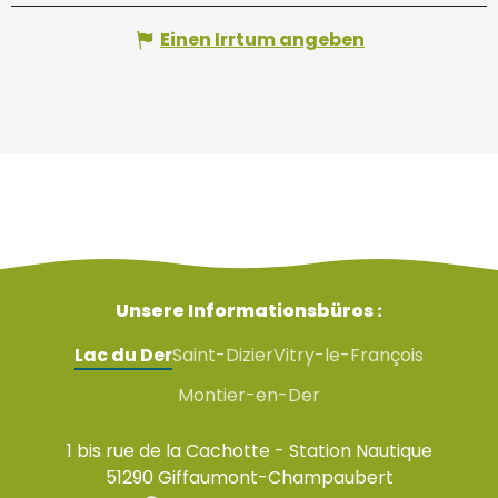
Einen Irrtum angeben
Unsere Informationsbüros :
Lac du Der
Saint-Dizier
Vitry-le-François
Montier-en-Der
1 bis rue de la Cachotte - Station Nautique
51290 Giffaumont-Champaubert