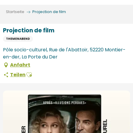
Aller
au
Startseite
Projection de film
contenu
principal
Projection de film
THEMENABEND
Pôle socio-culturel, Rue de l'Abattoir, 52220 Montier-
en-der, La Porte du Der
Anfahrt
Ajouter aux favoris
Teilen