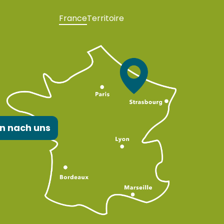
France
Territoire
n nach uns