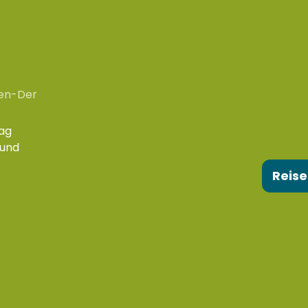
en-Der
ag
 und
Reise