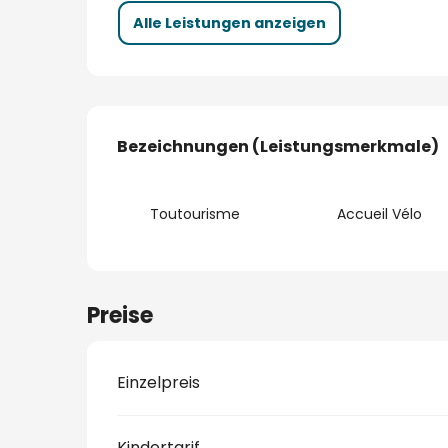
Alle Leistungen anzeigen
Leistungensmöglic
Bezeichnungen (Leistungsmerkmale)
Bezeichnungen (Leistungsmerkmale)
Toutourisme
Accueil Vélo
Preise
Einzelpreis
Kindertarif