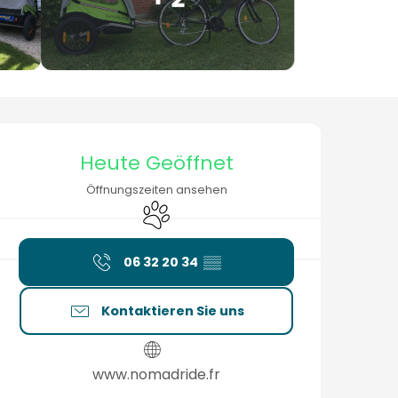
Öffnungszeiten & Konta
Heute Geöffnet
Öffnungszeiten ansehen
Tiere erlaubt
06 32 20 34
▒▒
Kontaktieren Sie uns
www.nomadride.fr