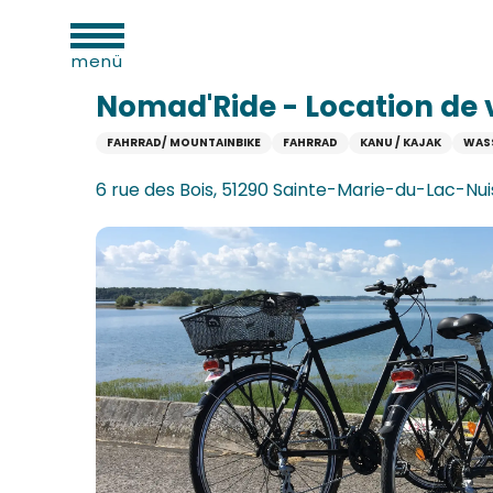
sportliche
Aller
täten
Startseite
Nomad'Ride - Location de vélos
au
menü
contenu
principal
Nomad'Ride - Location de 
FAHRRAD/ MOUNTAINBIKE
FAHRRAD
KANU / KAJAK
WAS
n
verkehrsamt
6 rue des Bois, 51290 Sainte-Marie-du-Lac-N
e
n
aufzugs
n
erbe