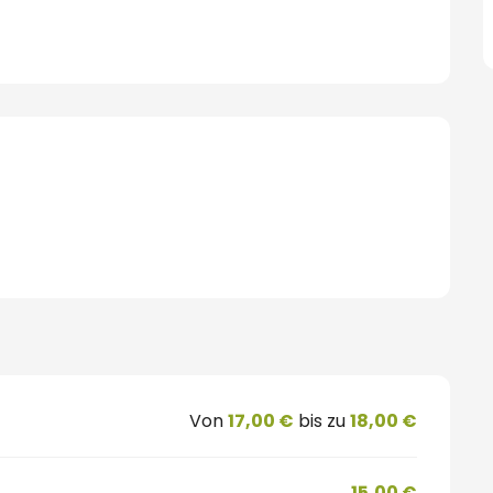
hkeiten
Von
17,00 €
bis zu
18,00 €
15,00 €