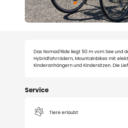
handwerk
Beschreibung
s
Das Nomad'Ride liegt 50 m vom See und de
Hybridfahrrädern, Mountainbikes mit elekt
Kinderanhängern und Kindersitzen. Die Lief
Service
lätze
Tiere erlaubt