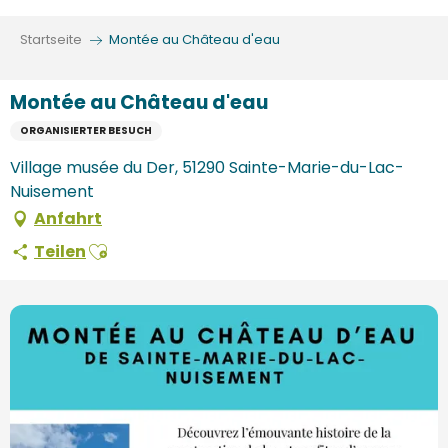
Aller
au
Startseite
Montée au Château d'eau
contenu
principal
Montée au Château d'eau
ORGANISIERTER BESUCH
Village musée du Der, 51290 Sainte-Marie-du-Lac-
Nuisement
Anfahrt
Ajouter aux favoris
Teilen