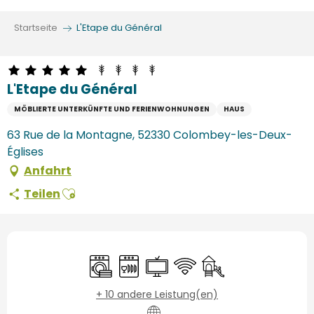
Aller
au
Startseite
L'Etape du Général
contenu
principal
L'Etape du Général
MÖBLIERTE UNTERKÜNFTE UND FERIENWOHNUNGEN
HAUS
63 Rue de la Montagne, 52330 Colombey-les-Deux-
Églises
Anfahrt
Ajouter aux favoris
Teilen
Öffnungszeiten & Kontaktdaten
Waschmaschine
Geschirrspülmaschine
Fernsehen
Wi-Fi
Spiele für Kinder / Sp
+ 10 andere Leistung(en)