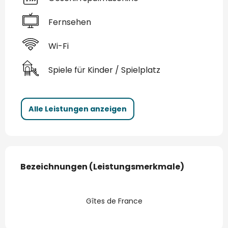
Fernsehen
Wi-Fi
Spiele für Kinder / Spielplatz
Alle Leistungen anzeigen
Leistungensmöglichkeiten
Bezeichnungen (Leistungsmerkmale)
Bezeichnungen (Leistungsmerkmale)
Gîtes de France