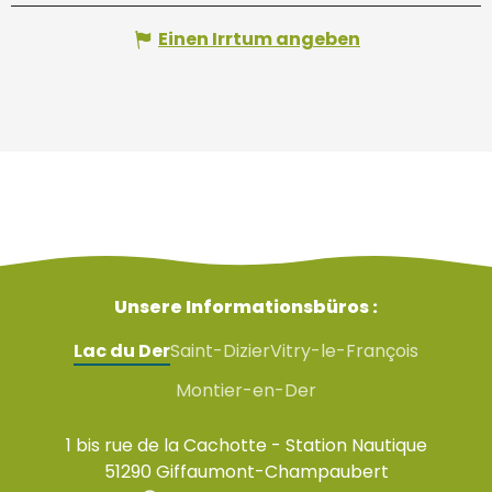
Einen Irrtum angeben
Unsere Informationsbüros :
Lac du Der
Saint-Dizier
Vitry-le-François
Montier-en-Der
1 bis rue de la Cachotte - Station Nautique
51290 Giffaumont-Champaubert