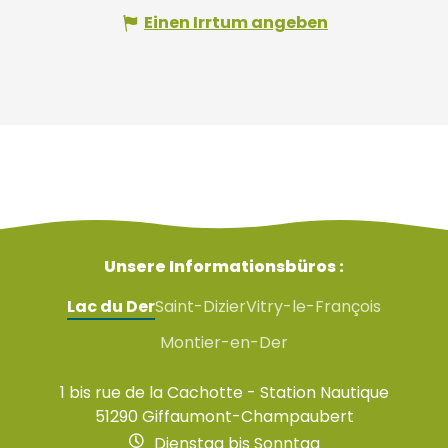
Einen Irrtum angeben
Unsere Informationsbüros :
Lac du Der
Saint-Dizier
Vitry-le-François
Montier-en-Der
1 bis rue de la Cachotte - Station Nautique
51290 Giffaumont-Champaubert
Dienstag bis Sonntag