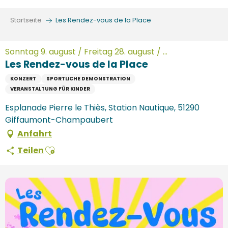
Aller
au
Startseite
Les Rendez-vous de la Place
contenu
principal
Sonntag 9. august / Freitag 28. august / ...
Les Rendez-vous de la Place
KONZERT
SPORTLICHE DEMONSTRATION
VERANSTALTUNG FÜR KINDER
Esplanade Pierre le Thiès, Station Nautique, 51290
Giffaumont-Champaubert
Anfahrt
Ajouter aux favoris
Teilen