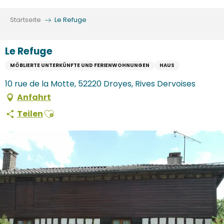
Aller
au
Startseite
Le Refuge
contenu
principal
Le Refuge
MÖBLIERTE UNTERKÜNFTE UND FERIENWOHNUNGEN
HAUS
10 rue de la Motte, 52220 Droyes, Rives Dervoises
Anfahrt
Ajouter aux favoris
Teilen