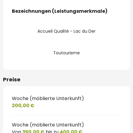
Leistungensmöglichkeiten
Bezeichnungen (Leistungsmerkmale)
Bezeichnungen (Leistungsmerkmale)
Accueil Qualité - Lac du Der
Toutourisme
Preise
Woche (möblierte Unterkunft)
200,00 €
Woche (möblierte Unterkunft)
Von
350,00 €
bis zu
400,00 €