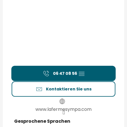
06 47 08 56
▒▒
Kontaktieren Sie uns
www.lafermesympa.com
Gesprochene Sprachen
Gesprochene Sprachen