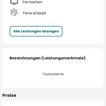
Fernsehen
Tiere erlaubt
Alle Leistungen anzeigen
Leistungensmöglichkeiten
Bezeichnungen (Leistungsmerkmale)
Bezeichnungen (Leistungsmerkmale)
Toutourisme
Preise