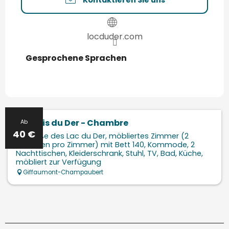
Kontaktieren Sie uns
locduder.com
Gesprochene Sprachen
Gesprochene Sprachen
Le Logis du Der - Chambre
Ab
40
€
Am Fuße des Lac du Der, möbliertes Zimmer (2
Personen pro Zimmer) mit Bett 140, Kommode, 2
Nachttischen, Kleiderschrank, Stuhl, TV, Bad, Küche,
möbliert zur Verfügung
Giffaumont-Champaubert