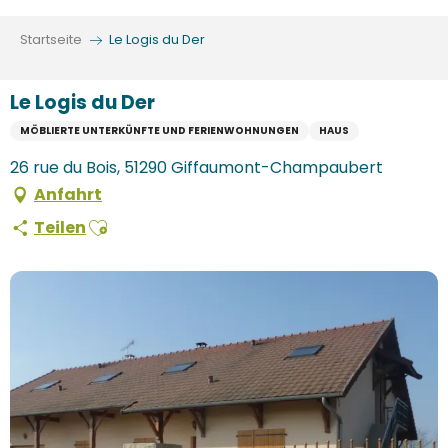
Aller
au
Startseite
Le Logis du Der
contenu
principal
Le Logis du Der
MÖBLIERTE UNTERKÜNFTE UND FERIENWOHNUNGEN
HAUS
26 rue du Bois, 51290 Giffaumont-Champaubert
Anfahrt
Ajouter aux favoris
Teilen