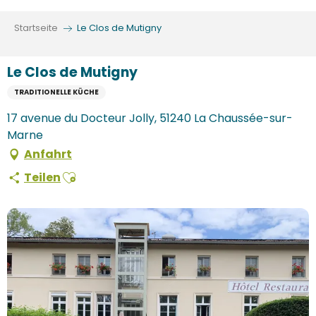
Aller
au
Startseite
Le Clos de Mutigny
contenu
principal
Le Clos de Mutigny
TRADITIONELLE KÜCHE
17 avenue du Docteur Jolly, 51240 La Chaussée-sur-
Marne
Anfahrt
Ajouter aux favoris
Teilen