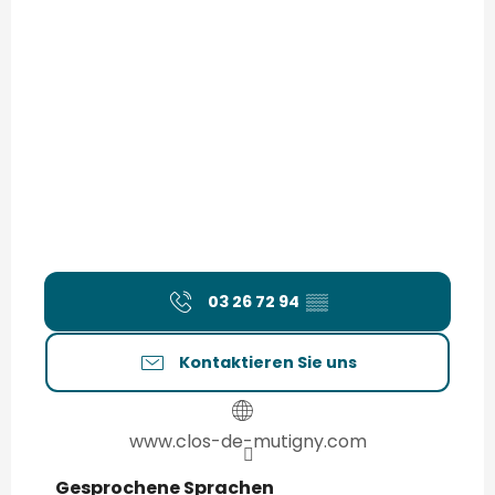
03 26 72 94
▒▒
Kontaktieren Sie uns
www.clos-de-mutigny.com
Gesprochene Sprachen
Gesprochene Sprachen