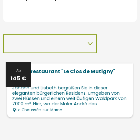
Hôtel-Restaurant "Le Clos de Mutigny"
Ab
145
€
Johann und Lisbeth begrüßen Sie in dieser
eleganten bürgerlichen Residenz, umgeben von
zwei Flüssen und einem weitläufigen Waldpark von
7000 m². Hier, wo der Maler André des...
La Chaussée-sur-Marne