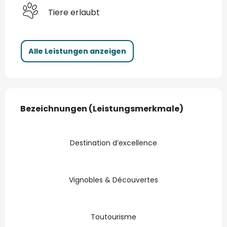
Tiere erlaubt
Alle Leistungen anzeigen
Leistungensmöglichkeiten
Bezeichnungen (Leistungsmerkmale)
Bezeichnungen (Leistungsmerkmale)
Destination d’excellence
Vignobles & Découvertes
Toutourisme