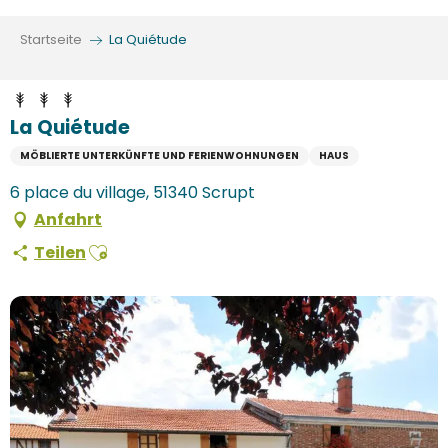
Aller
au
Startseite
La Quiétude
contenu
principal
La Quiétude
MÖBLIERTE UNTERKÜNFTE UND FERIENWOHNUNGEN
HAUS
6 place du village, 51340 Scrupt
Anfahrt
Ajouter aux favoris
Teilen