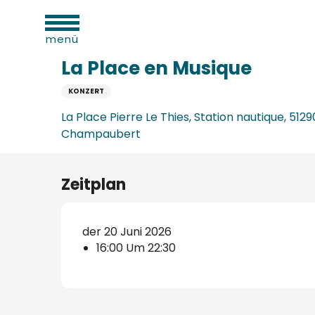
sportliche
Aller
täten
Startseite
La Place en Musique
au
menü
contenu
principal
La Place en Musique
KONZERT
n
La Place Pierre Le Thies, Station nautique, 51
verkehrsamt
e
Champaubert
n
aufzugs
Zeitplan
n
der 20 Juni 2026
16:00 Um 22:30
erbe