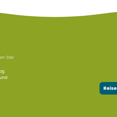
en-Der
ag
 und
Reise