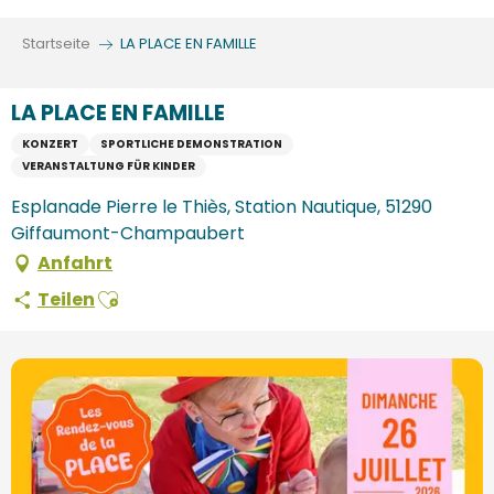
Aller
au
Startseite
LA PLACE EN FAMILLE
contenu
principal
LA PLACE EN FAMILLE
KONZERT
SPORTLICHE DEMONSTRATION
VERANSTALTUNG FÜR KINDER
Esplanade Pierre le Thiès, Station Nautique, 51290
Giffaumont-Champaubert
Anfahrt
Ajouter aux favoris
Teilen