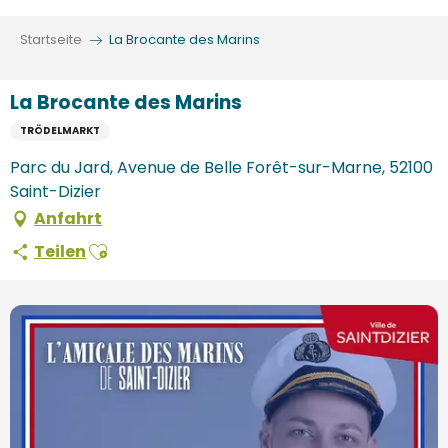
Aller
au
Startseite
La Brocante des Marins
contenu
principal
La Brocante des Marins
TRÖDELMARKT
Parc du Jard, Avenue de Belle Forêt-sur-Marne, 52100
Saint-Dizier
Anfahrt
Ajouter aux favoris
Teilen