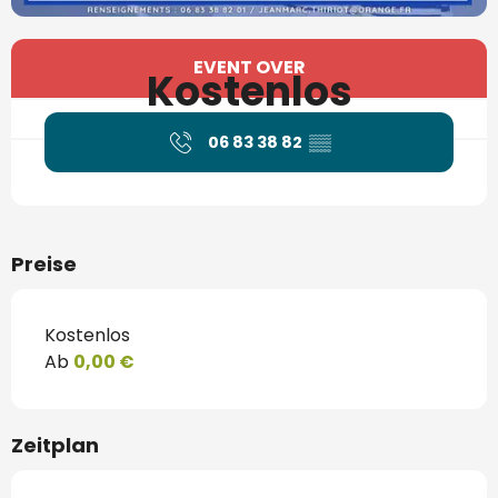
Öffnungszeiten & Kontaktdaten
EVENT OVER
Kostenlos
06 83 38 82
▒▒
Preise
Kostenlos
Ab
0,00 €
Zeitplan