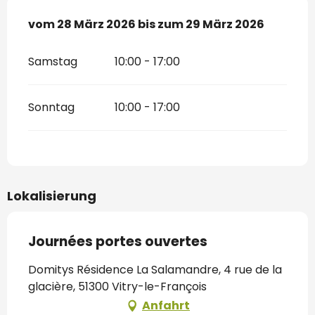
vom
vom
28 März 2026
28 März 2026
bis zum
bis zum
29 März 2026
29 März 2026
Samstag
10:00 - 17:00
Sonntag
10:00 - 17:00
Lokalisierung
Journées portes ouvertes
Domitys Résidence La Salamandre, 4 rue de la
glacière, 51300 Vitry-le-François
Anfahrt