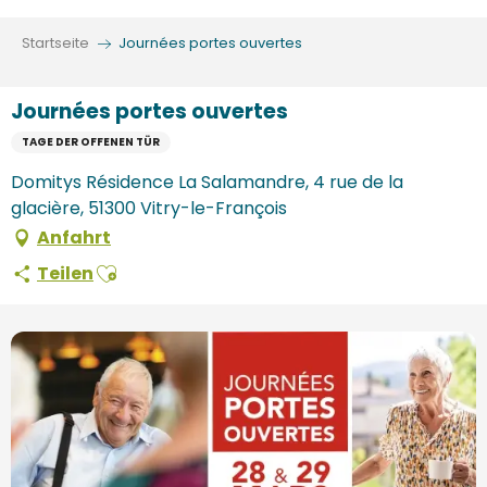
Aller
au
Startseite
Journées portes ouvertes
contenu
principal
Journées portes ouvertes
TAGE DER OFFENEN TÜR
Domitys Résidence La Salamandre, 4 rue de la
glacière, 51300 Vitry-le-François
Anfahrt
Ajouter aux favoris
Teilen