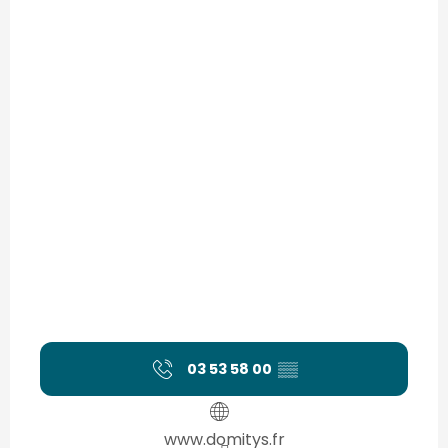
03 53 58 00
▒▒
www.domitys.fr