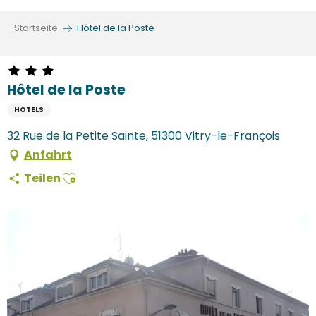
Aller
au
Startseite
Hôtel de la Poste
contenu
principal
Hôtel de la Poste
HOTELS
32 Rue de la Petite Sainte, 51300 Vitry-le-François
Anfahrt
Ajouter aux favoris
Teilen