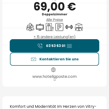
69,00 €
Doppelzimmer
Alle Preise
Klimaanlage
Fernsehen
Aufzug
Parkplatz
Sporthalle
Terrasse
+ 15 andere Leistung(en)
03 53 63 01
▒▒
Kontaktieren Sie uns
www.hotellaposte.com
Beschreibung
Komfort und Modernität im Herzen von Vitry-