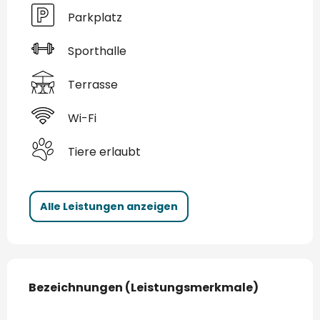
Parkplatz
Sporthalle
Terrasse
Wi-Fi
Tiere erlaubt
Alle Leistungen anzeigen
Leistungensmöglichkeiten
Bezeichnungen (Leistungsmerkmale)
Bezeichnungen (Leistungsmerkmale)