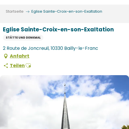
Aller
au
Startseite
Eglise Sainte-Croix-en-son-Exaltation
contenu
principal
Eglise Sainte-Croix-en-son-Exaltation
STÄTTE UND DENKMAL
2 Route de Joncreuil, 10330 Bailly-le-Franc
Anfahrt
Ajouter aux favoris
Teilen