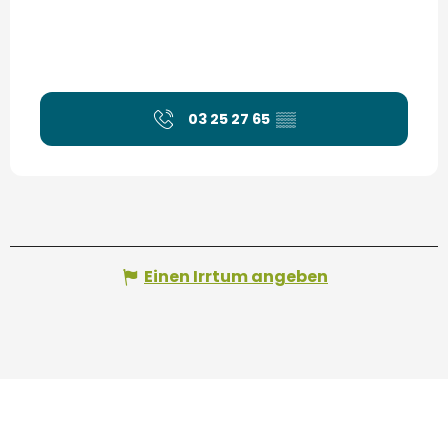
03 25 27 65
▒▒
Einen Irrtum angeben