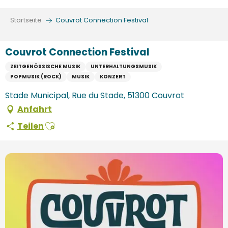
Aller
au
Startseite
Couvrot Connection Festival
contenu
principal
Couvrot Connection Festival
ZEITGENÖSSISCHE MUSIK
UNTERHALTUNGSMUSIK
POPMUSIK (ROCK)
MUSIK
KONZERT
Stade Municipal, Rue du Stade, 51300 Couvrot
Anfahrt
Ajouter aux favoris
Teilen