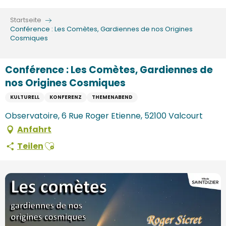
Aller
au
Startseite
contenu
Conférence : Les Comètes, Gardiennes de nos Origines
Cosmiques
principal
Conférence : Les Comètes, Gardiennes de
nos Origines Cosmiques
KULTURELL
KONFERENZ
THEMENABEND
Observatoire, 6 Rue Roger Etienne, 52100 Valcourt
Anfahrt
Ajouter aux favoris
Teilen