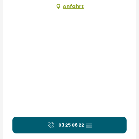
Anfahrt
03 25 06 22
▒▒