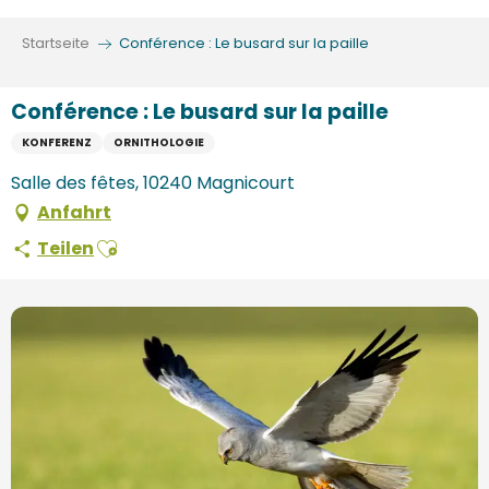
Aller
au
Startseite
Conférence : Le busard sur la paille
contenu
principal
Conférence : Le busard sur la paille
KONFERENZ
ORNITHOLOGIE
Salle des fêtes, 10240 Magnicourt
Anfahrt
Ajouter aux favoris
Teilen